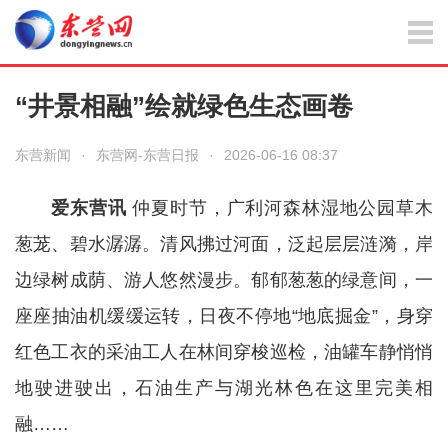
“井景相融”绘就绿色生态画卷
东营新闻
·
东营网-东营日报
·
2026-06-16 08:37
爱东营讯
仲夏时节，广利河森林湿地公园草木
葱茏、碧水潺潺。清风拂过河面，泛起层层涟漪，岸
边绿树成荫、游人悠然漫步。郁郁葱葱的绿意间，一
座座抽油机缓缓运转，日夜不停地“地底掘金”，身穿
红色工衣的采油工人在林间穿梭巡检，油罐车静悄悄
地驶进驶出，石油生产与湖光林色在这里完美相
融……