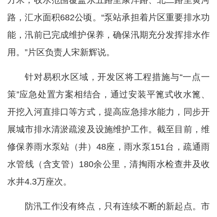
方米，收水范围覆盖东五路至康洋路、北二路至黄河
路，汇水面积682公顷。“泵站承担着片区重要排水功
能，汛前已完成维护保养，确保汛期充分发挥排水作
用。”片区负责人宋新辉说。
针对易积水区域，开发区将工程措施与“一点一
策”应急处置方案相结合，通过安装平篦式收水篦、
开挖入河直排口等方式，提高应急排水能力，同步开
展城市排水清淤疏浚及设施维护工作。截至目前，维
修保养雨水泵站（井）48座，雨水泵151台，疏通雨
水管线（含支管）180余公里，清掏雨水检查井及收
水井4.3万座次。
防汛工作没有终点，只有连续不断的新起点。市