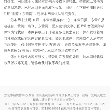
何媒体、网站或个人未经本网书面授权不得转载、链接或以其他方
式复制发表。已经本网书面授权的媒体、网站，在下载使用时必须
注明“来源：东营网”，违者本网将依法追究责任。
②本网未注明“来源：东营市融媒体中心、东营日报、东营广播
电视台、黄河口晚刊、东营网、爱东营”的文字、图片和音视频等稿
件均为转载稿，本网转载出于传递更多信息之目的，并不意味着赞
同其观点或证实其内容的真实性。如其他媒体、网站或个人从本网
下载使用，必须保留本网注明的“来源”，并自负版权等法律责任。如
擅自篡改为“来源：东营网”，本网将依法追究责任。
③如对稿件内容有疑义，请及时联系我们处理。如本网转载稿
涉及版权等问题，请作者及时联系我们处理。
东营市融媒体中心 东营日报社版权所有 未经授权禁止转载、摘编、复制及建立
镜像，违者将依法追究法律责任。
鲁ICP备05023236号
鲁新闻备案号201054601 鲁公网安备37050202370521
号
新闻信息服务许可证：37120180024
信息网络传播视听节目许可证：