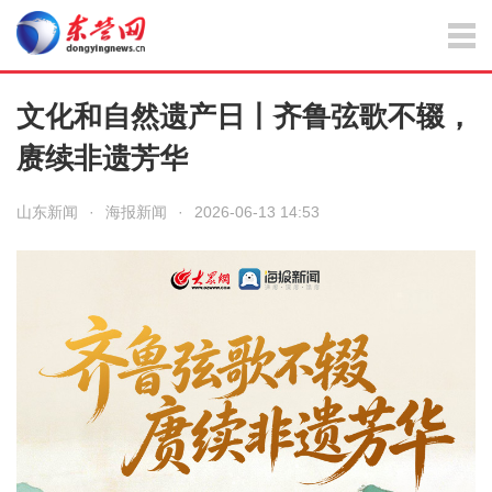
文化和自然遗产日丨齐鲁弦歌不辍，
赓续非遗芳华
山东新闻
·
海报新闻
·
2026-06-13 14:53