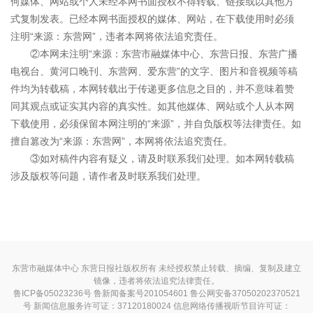
何媒体、网站或个人未经本网书面授权不得转载、链接或以其他方
式复制发表。已经本网书面授权的媒体、网站，在下载使用时必须
注明“来源：东营网”，违者本网将依法追究责任。
②本网未注明“来源：东营市融媒体中心、东营日报、东营广播
电视台、黄河口晚刊、东营网、爱东营”的文字、图片和音视频等稿
件均为转载稿，本网转载出于传递更多信息之目的，并不意味着赞
同其观点或证实其内容的真实性。如其他媒体、网站或个人从本网
下载使用，必须保留本网注明的“来源”，并自负版权等法律责任。如
擅自篡改为“来源：东营网”，本网将依法追究责任。
③如对稿件内容有疑义，请及时联系我们处理。如本网转载稿
涉及版权等问题，请作者及时联系我们处理。
东营市融媒体中心 东营日报社版权所有 未经授权禁止转载、摘编、复制及建立
镜像，违者将依法追究法律责任。
鲁ICP备05023236号
鲁新闻备案号201054601 鲁公网安备37050202370521
号
新闻信息服务许可证：37120180024
信息网络传播视听节目许可证：