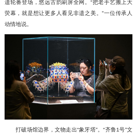
遗轮番登场，悠远古韵刷屏全网。“把老手艺搬上大
荧幕，就是想让更多人看见非遗之美。”一位传承人
动情地说。
打破场馆边界，文物走出“象牙塔”。“齐鲁1号”文