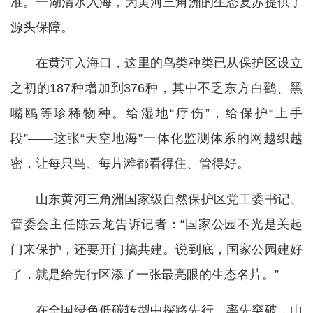
准。一湖清水入海，为黄河三角洲的生态复苏提供了
源头保障。
在黄河入海口，这里的鸟类种类已从保护区设立
之初的187种增加到376种，其中不乏东方白鹳、黑
嘴鸥等珍稀物种。给湿地“疗伤”，给保护“上手
段”——这张“天空地海”一体化监测体系的网越织越
密，让每只鸟、每片滩都看得住、管得好。
山东黄河三角洲国家级自然保护区党工委书记、
管委会主任陈云龙告诉记者：“国家公园不光是关起
门来保护，还要开门搞共建。说到底，国家公园建好
了，就是给先行区添了一张最亮眼的生态名片。”
在全国绿色低碳转型中探路先行、率先突破，山