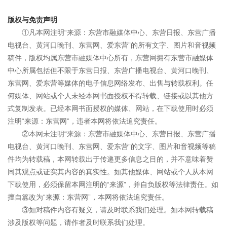
版权与免责声明
①凡本网注明“来源：东营市融媒体中心、东营日报、东营广播
电视台、黄河口晚刊、东营网、爱东营”的所有文字、图片和音视频
稿件，版权均属东营市融媒体中心所有，东营网拥有东营市融媒体
中心所属包括但不限于东营日报、东营广播电视台、黄河口晚刊、
东营网、爱东营等媒体的电子信息网络发布、出售与转载权利。任
何媒体、网站或个人未经本网书面授权不得转载、链接或以其他方
式复制发表。已经本网书面授权的媒体、网站，在下载使用时必须
注明“来源：东营网”，违者本网将依法追究责任。
②本网未注明“来源：东营市融媒体中心、东营日报、东营广播
电视台、黄河口晚刊、东营网、爱东营”的文字、图片和音视频等稿
件均为转载稿，本网转载出于传递更多信息之目的，并不意味着赞
同其观点或证实其内容的真实性。如其他媒体、网站或个人从本网
下载使用，必须保留本网注明的“来源”，并自负版权等法律责任。如
擅自篡改为“来源：东营网”，本网将依法追究责任。
③如对稿件内容有疑义，请及时联系我们处理。如本网转载稿
涉及版权等问题，请作者及时联系我们处理。