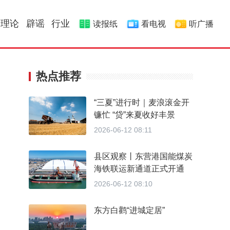
理论
辟谣
行业
读报纸
看电视
听广播
热点推荐
“三夏”进行时｜麦浪滚金开
镰忙 “贷”来夏收好丰景
2026-06-12 08:11
县区观察丨东营港国能煤炭
海铁联运新通道正式开通
2026-06-12 08:10
东方白鹳“进城定居”