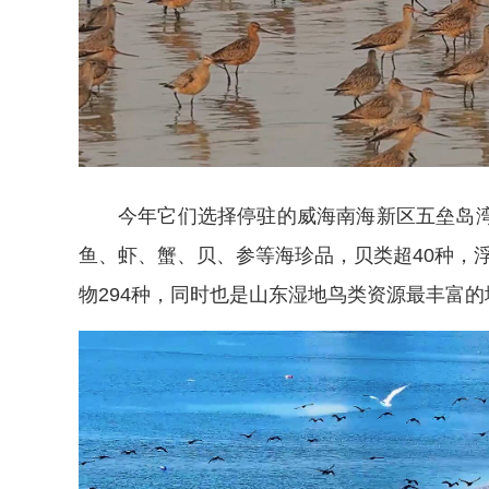
今年它们选择停驻的威海南海新区五垒岛湾，
鱼、虾、蟹、贝、参等海珍品，贝类超40种，浮
物294种，同时也是山东湿地鸟类资源最丰富