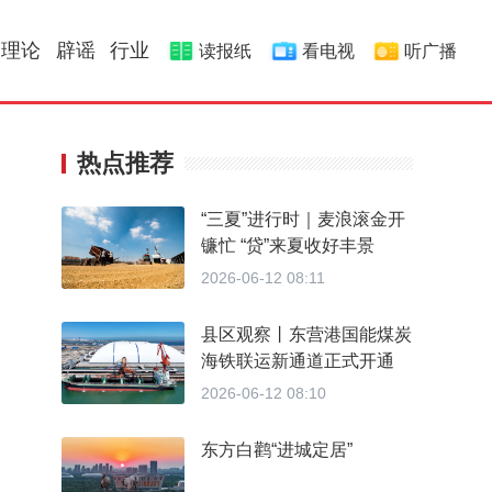
理论
辟谣
行业
读报纸
看电视
听广播
热点推荐
“三夏”进行时｜麦浪滚金开
镰忙 “贷”来夏收好丰景
2026-06-12 08:11
县区观察丨东营港国能煤炭
海铁联运新通道正式开通
2026-06-12 08:10
东方白鹳“进城定居”