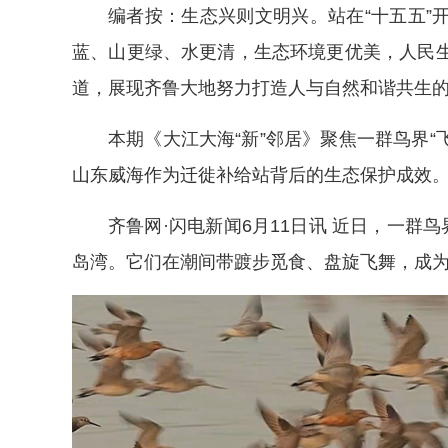
编者按：生态兴则文明兴。站在“十五五”
蓝、山更绿、水更清，生态环境更优美，人民生
道，展现齐鲁大地努力打造人与自然和谐共生
本期《大江大海“新”邻居》聚焦一群鸟界“
山东威海作为迁徙补给站背后的生态保护成效
齐鲁网·闪电新闻6月11日讯 近日，一群
岛湾。它们在潮间带踱步觅食、盘旋飞舞，成