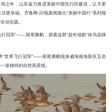
开局之年，山东奋力推进美丽中国先行区建设，让天更
活更幸福。齐鲁网·闪电新闻推出“美丽中国行”系列报
的生动实践。
飞行冠军”——斑尾塍鹬，探索这群“超长续航”候鸟选择
。
鸟界“世界飞行冠军”——斑尾塍鹬现身威海南海新区五垒
为一道独特的自然风景线。