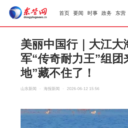
首页
要闻
时事
政务
东营
美丽中国行｜大江大
军“传奇耐力王”组团
地”藏不住了！
山东新闻
·
海报新闻
·
2026-06-12 15:56