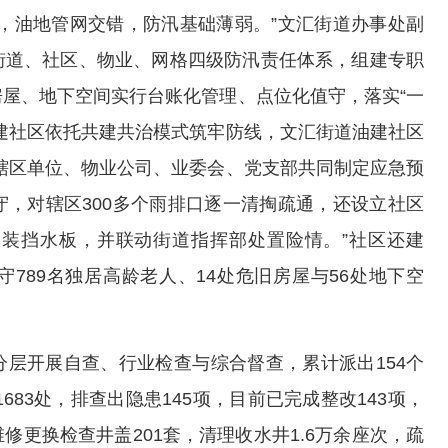
，油地管网交错，防汛基础薄弱。”文汇街道办事处副
街道、社区、物业、网格四级防汛责任体系，组建专职
屋、地下空间实行台账化管理、点位化值守，落实“一
建社区依托共建共治模式筑牢防线，文汇街道油建社区
辖区单位、物业公司、业委会、党支部共同制定应急预
，对辖区300多个雨排口逐一清掏疏通，还设立社区
装挡水板，并联动街道指挥部处置险情。”社区还建
守789名独居高龄老人、14处危旧房屋与56处地下空
层开展自查、行业检查与综合督查，累计派出154个
683处，排查出隐患145项，目前已完成整改143项，
更换检查井盖201套，清理收水井1.6万余座次，疏