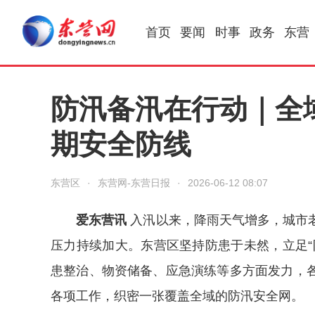
首页
要闻
时事
政务
东营
防汛备汛在行动｜全
期安全防线
东营区
·
东营网-东营日报
·
2026-06-12 08:07
爱东营讯
入汛以来，降雨天气增多，城市
压力持续加大。东营区坚持防患于未然，立足“
患整治、物资储备、应急演练等多方面发力，
各项工作，织密一张覆盖全域的防汛安全网。