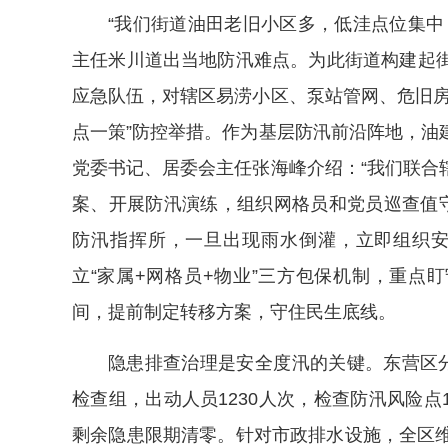
“我们街道油田老旧小区多，低洼点位集中
主任米川道出当地防汛难点。为此街道构建起
应急队伍，对辖区易涝小区、泵站管网、危旧房
点一策”防控举措。作为基层防汛前沿阵地，油
党委书记、居委会主任张海峰介绍：“我们联合
案、开展防汛演练，组织网格员和党员巡查值守
防汛指挥所，一旦出现雨水倒灌，立即组织安
立“家属+网格员+物业”三方包保机制，重点盯
间，提前制定转移方案，守住民生底线。
隐患排查治理是安全度汛的关键。东营区分
检查组，出动人员1230人次，检查防汛风险点1
剩余隐患限期清零。针对市政排水设施，全区维修