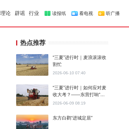
理论
辟谣
行业
读报纸
看电视
听广播
热点推荐
“三夏”进行时｜麦浪滚滚收
割忙
2026-06-10 07:40
“三夏”进行时｜如何应对麦
收大考？——东营打响“三
夏”小麦抢收保卫战
2026-06-09 08:19
东方白鹳“进城定居”