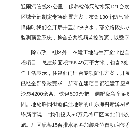
通雨污管线37公里，保养检修泵站水泵121台
区域全部制定专项处置方案，布设130个防汛
降雨时我们会开启井盖加快收水，部分路段排水
监测预警系统，整合公共视频监控资源，以数字
除市政、社区外，在建工地与生产企业也全
程项目，总建筑面积266.49万平方米，包含
任王浩表示，住建部门出台专项防汛方案，开展
已经全部整改完毕。所有在建项目都组建了应
沙袋4200余条、铁锹500余把，调配应急车辆
固。地处胜园街道低洼地带的山东海科新源材
毕新宇说：“我们投入50万元将厂区南北门低
施。厂区配备15台排水泵并加装液位自动启停系