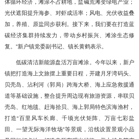
体循环经济，滩涂不占耕地，盐碱荒滩变绿电产业；
光伏遮阳提升海参、对虾成活率；风电、光伏收益叠
加，养殖、原盐同步获利。接下来，我们要在打造蓝
碳经济集群持续发力，带动乡村振兴、滩涂生态修
复。”新户镇党委副书记、镇长黄鹤表示。
低碳清洁新能源盘活万亩滩涂。今年以来，新户
镇把打造海上文旅摆上重要日程，开建月牙湾码头、
贝壳岛、沾利河（郭局）跨海大桥、海上应急救援通
道等基础设施，整合提升周边现有旅游资源，串联贝
壳岛、红地毯、赶海拾贝、海上郭局特色滨海渔村，
打造“百里风车长廊、千顷光伏矩阵、万亩七彩盐
田、一望无际海洋牧场”等景观，沿线设置景观小品