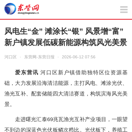
风电生“金” 滩涂长“银” 风景增“富”
新户镇发展低碳新能源构筑风光美景
河口区
·
东营网-东营日报
·
2026-06-12 07:56
爱东营讯
河口区新户镇借助独特区位资源基
础，大力发展沿海清洁能源，主打风电、滩涂光伏、
渔光互补、配套储能四大清洁赛道，构筑滨海风光美
景。
走进曙光汇泰69兆瓦渔光互补产业项目，一眼望
不到边的深蓝色光伏板鳞次栉比。光伏板下，养殖工