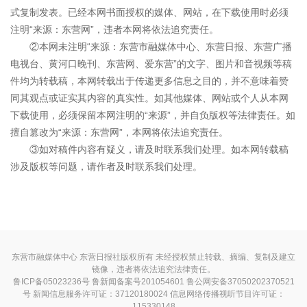
式复制发表。已经本网书面授权的媒体、网站，在下载使用时必须
注明“来源：东营网”，违者本网将依法追究责任。
②本网未注明“来源：东营市融媒体中心、东营日报、东营广播
电视台、黄河口晚刊、东营网、爱东营”的文字、图片和音视频等稿
件均为转载稿，本网转载出于传递更多信息之目的，并不意味着赞
同其观点或证实其内容的真实性。如其他媒体、网站或个人从本网
下载使用，必须保留本网注明的“来源”，并自负版权等法律责任。如
擅自篡改为“来源：东营网”，本网将依法追究责任。
③如对稿件内容有疑义，请及时联系我们处理。如本网转载稿
涉及版权等问题，请作者及时联系我们处理。
东营市融媒体中心 东营日报社版权所有 未经授权禁止转载、摘编、复制及建立
镜像，违者将依法追究法律责任。
鲁ICP备05023236号
鲁新闻备案号201054601 鲁公网安备37050202370521
号
新闻信息服务许可证：37120180024
信息网络传播视听节目许可证：
115330148