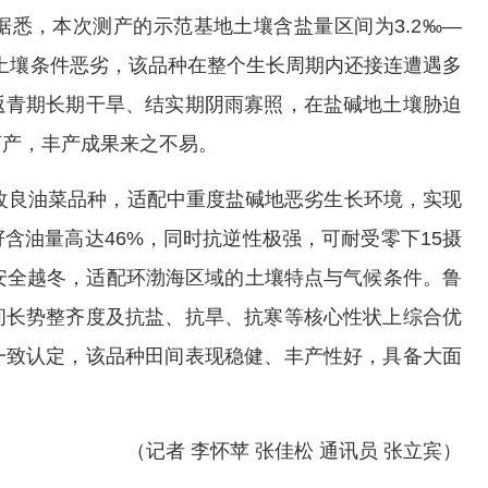
悉，本次测产的示范基地土壤含盐量区间为3.2‰—
仅土壤条件恶劣，该品种在整个生长周期内还接连遭遇多
返青期长期干旱、结实期阴雨寡照，在盐碱地土壤胁迫
亩产，丰产成果来之不易。
地改良油菜品种，适配中重度盐碱地恶劣生长环境，实现
含油量高达46%，同时抗逆性极强，可耐受零下15摄
安全越冬，适配环渤海区域的土壤特点与气候条件。鲁
间长势整齐度及抗盐、抗旱、抗寒等核心性状上综合优
一致认定，该品种田间表现稳健、丰产性好，具备大面
（记者 李怀苹 张佳松 通讯员 张立宾）