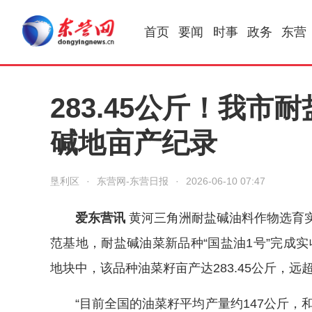
首页
要闻
时事
政务
东营
283.45公斤！我
碱地亩产纪录
垦利区
·
东营网-东营日报
·
2026-06-10 07:47
爱东营讯
黄河三角洲耐盐碱油料作物选育实
范基地，耐盐碱油菜新品种“国盐油1号”完成实
地块中，该品种油菜籽亩产达283.45公斤，
“目前全国的油菜籽平均产量约147公斤，