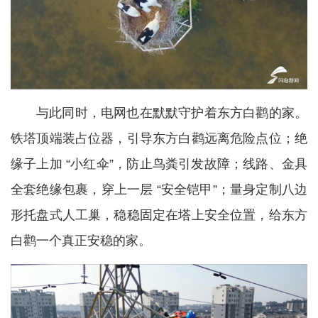
与此同时，电网也在默默守护着东方白鹳的家。
铁塔顶端装占位器，引导东方白鹳远离危险点位；绝
缘子上加 “小红伞”，防止鸟粪引发故障；线路、金具
全套绝缘包裹，穿上一层 “安全铠甲”；量身定制八边
形托盘式人工巢，稳稳固定在塔上安全位置，给东方
白鹳一个真正安稳的家。