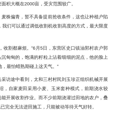
麦面积大概在2000亩，受灾范围较广。
、麦株偏青，暂不具备提前抢收条件，这也让种植户陷
，我们可以通过调低收割机收割高度的方式，最大限度
，收割都麻烦。”6月5日，东营区史口镇油郭村农户郭
头沉甸甸的，饱满的籽粒上沾着细细的泥点，他的脸上
地，最怕蜡熟期碰上这天气。”
县采访途中看到，太和三村村民刘玉珍正组织机械开展
绍，自家麦田采用小麦、玉米套种模式，前期浇水较
尚能开展收割作业。而不少前期浇灌过田地的农户，叠
机已完全无法进田施工，只能被动等待天气好转。