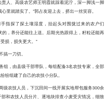
负责人、高级农艺师王明霞就踩着泥泞，深一脚浅一脚
我心里就踏实了。”郭占友迎上去，挤出一丝笑容。
用手指探了探土壤湿度，抬起头对围拢过来的农户们
伏的，养分还能往上送。后期光热跟得上，籽粒还能再
受损，损失更大。”
，不搞一刀切。
务组，由县级干部带队，每组配备3名农技专家，全部
也纷纷组建了自己的农技小分队。
两级农技人员，下沉田间一线开展实地帮包服务300余
干部和农技人员分片、逐地块排查小麦受灾情况，细致
。