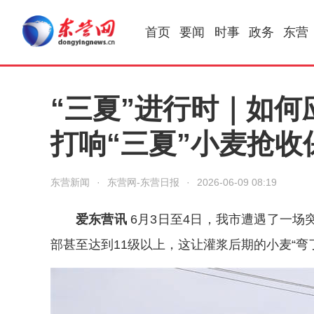
首页
要闻
时事
政务
东营
“三夏”进行时｜如
打响“三夏”小麦抢收
东营新闻
·
东营网-东营日报
·
2026-06-09 08:19
爱东营讯
6月3日至4日，我市遭遇了一场
部甚至达到11级以上，这让灌浆后期的小麦“弯