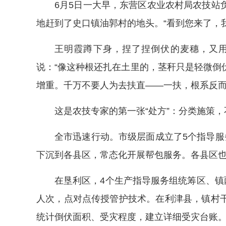
6月5日一大早，东营区农业农村局农技站
地赶到了史口镇油郭村的地头。“看到您来了，
王明霞蹲下身，捏了捏倒伏的麦穗，又
说：“像这种根还扎在土里的，茎秆只是轻微倒
增重。千万不要人为去扶直——一扶，根系反而
这是农技专家的第一张“处方”：分类施策
全市迅速行动。市级层面成立了5个指导服
下沉到各县区，常态化开展帮包服务。各县区
在垦利区，4个生产指导服务组统筹区、镇
人次，点对点传授管护技术。在利津县，镇村
统计倒伏面积、受灾程度，建立详细受灾台账