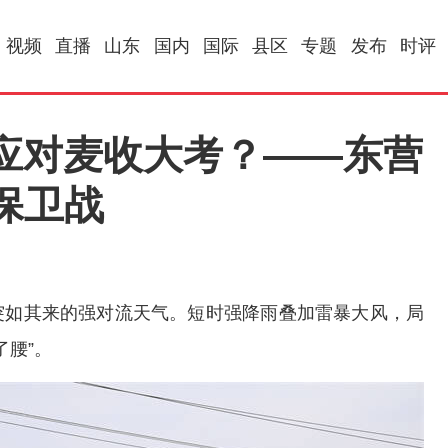
视频
直播
山东
国内
国际
县区
专题
发布
时评
何应对麦收大考？——东营
保卫战
突如其来的强对流天气。短时强降雨叠加雷暴大风，局
了腰”。