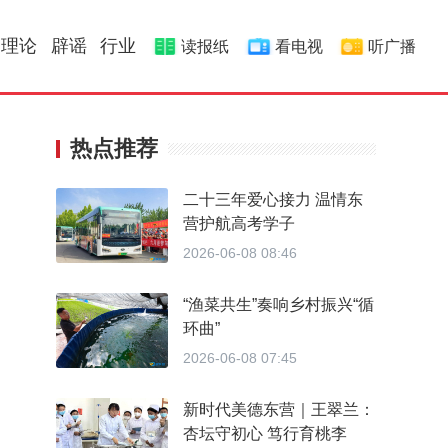
理论
辟谣
行业
读报纸
看电视
听广播
热点推荐
二十三年爱心接力 温情东
营护航高考学子
2026-06-08 08:46
“渔菜共生”奏响乡村振兴“循
环曲”
2026-06-08 07:45
新时代美德东营｜王翠兰：
杏坛守初心 笃行育桃李