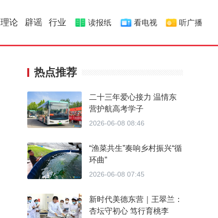
理论
辟谣
行业
读报纸
看电视
听广播
热点推荐
二十三年爱心接力 温情东
营护航高考学子
2026-06-08 08:46
“渔菜共生”奏响乡村振兴“循
环曲”
2026-06-08 07:45
新时代美德东营｜王翠兰：
杏坛守初心 笃行育桃李