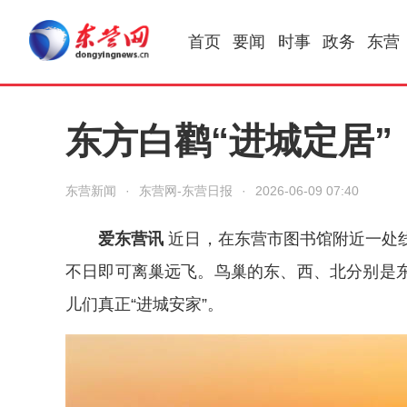
首页
要闻
时事
政务
东营
东方白鹳“进城定居”
东营新闻
·
东营网-东营日报
·
2026-06-09 07:40
爱东营讯
近日，在东营市图书馆附近一处
不日即可离巢远飞。鸟巢的东、西、北分别是
儿们真正“进城安家”。