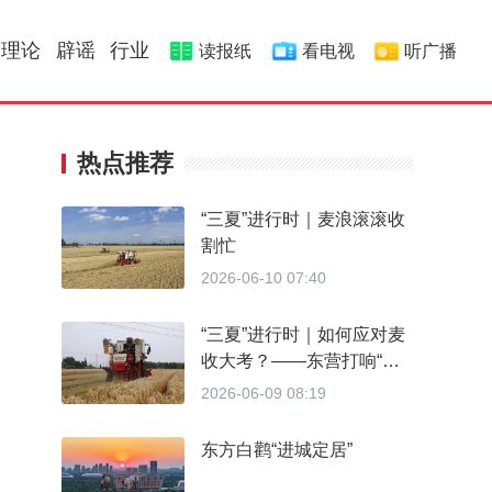
理论
辟谣
行业
读报纸
看电视
听广播
热点推荐
“三夏”进行时｜麦浪滚滚收
割忙
2026-06-10 07:40
“三夏”进行时｜如何应对麦
收大考？——东营打响“三
夏”小麦抢收保卫战
2026-06-09 08:19
东方白鹳“进城定居”