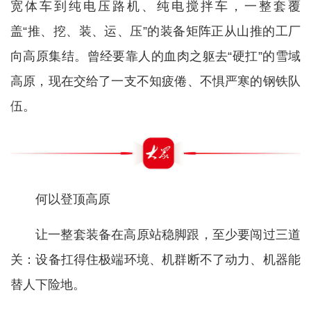
宽体车到纯电压路机、纯电搅拌车，一整套覆
盖“推、挖、装、运、压”的装备矩阵正从山推的工厂
向高原集结。曾经要靠人的血肉之躯去“硬扛”的雪域
高原，现在交给了一支不知疲倦、不惧严寒的钢铁队
伍。
何以登顶高原
让一整套装备在高原站稳脚跟，至少要闯过三道
关：设备扛得住极端环境、机群断不了动力、机器能
替人下险地。