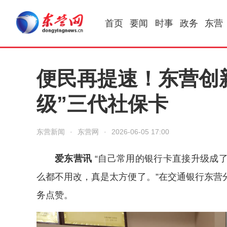
首页
要闻
时事
政务
东营
便民再提速！东营创新
级”三代社保卡
东营新闻
·
东营网
·
2026-06-05 17:00
爱东营讯
“自己常用的银行卡直接升级成
么都不用改，真是太方便了。”在交通银行东营
务点赞。