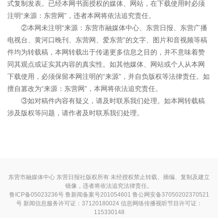
式复制发表。已经本网书面授权的媒体、网站，在下载使用时必须
注明“来源：东营网”，违者本网将依法追究责任。
②本网未注明“来源：东营市融媒体中心、东营日报、东营广播
电视台、黄河口晚刊、东营网、爱东营”的文字、图片和音视频等稿
件均为转载稿，本网转载出于传递更多信息之目的，并不意味着赞
同其观点或证实其内容的真实性。如其他媒体、网站或个人从本网
下载使用，必须保留本网注明的“来源”，并自负版权等法律责任。如
擅自篡改为“来源：东营网”，本网将依法追究责任。
③如对稿件内容有疑义，请及时联系我们处理。如本网转载稿
涉及版权等问题，请作者及时联系我们处理。
东营市融媒体中心 东营日报社版权所有 未经授权禁止转载、摘编、复制及建立
镜像，违者将依法追究法律责任。
鲁ICP备05023236号
鲁新闻备案号201054601 鲁公网安备37050202370521
号
新闻信息服务许可证：37120180024
信息网络传播视听节目许可证：
115330148