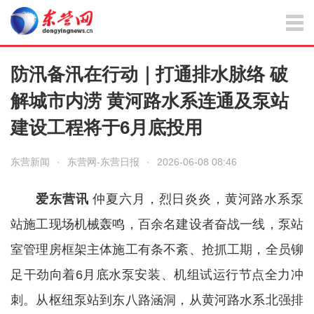
防汛备汛在行动｜打通排水脉络 破
解城市内涝 黄河路水系连通及泵站
建设工程将于6月底投用
东营新闻
·
东营网-东营日报
·
2026-06-08 08:46
爱东营讯
仲夏六月，烈日炎炎，黄河路水系泵
站施工现场机械轰鸣，百余名建设者奋战一线，泵站
室管理房框架主体施工有条不紊、抢抓工期，全员铆
足干劲向着6月底水泵安装、机组试运行节点全力冲
刺。从枢纽泵站到东八路涵洞，从黄河路水系北强排