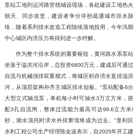
泵站工地到运河路管线铺设现场，各处建设工地热火
朝天、同步攻坚，建设者争分夺秒疏通城市排水脉
络，随着系列排水改造工程陆续落地投用，今年汛期
中心城区内涝压力将得到进一步纾解。
作为整个排水系统的重要枢纽，黄河路水系泵站
坐落于溢洪河沿岸，总投资6800万元，建成后可通过
自流与机械强排双重模式，将城区积存涝水直排溢洪
河，从顶层架构补齐主城区排水短板。“泵站配备6台
大型立式轴流泵，单机每小时可抽水3万立方米，搭
配3孔自流闸，整体过流能力最高可达99.6立方米/
秒，潮水顶托时涝水外排窘境将成为过去。”垦利区
水利工程公司生产经理陈金波表示，自2025年开工建