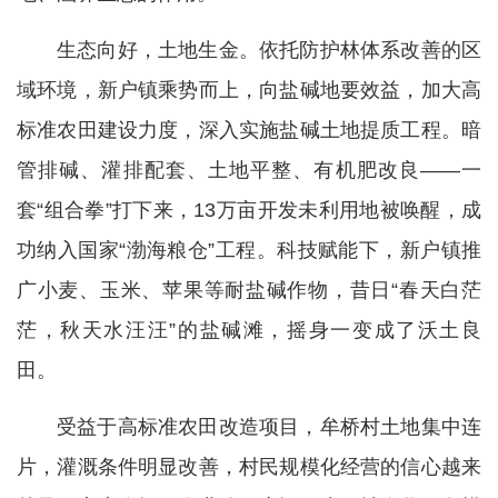
生态向好，土地生金。依托防护林体系改善的区
域环境，新户镇乘势而上，向盐碱地要效益，加大高
标准农田建设力度，深入实施盐碱土地提质工程。暗
管排碱、灌排配套、土地平整、有机肥改良——一
套“组合拳”打下来，13万亩开发未利用地被唤醒，成
功纳入国家“渤海粮仓”工程。科技赋能下，新户镇推
广小麦、玉米、苹果等耐盐碱作物，昔日“春天白茫
茫，秋天水汪汪”的盐碱滩，摇身一变成了沃土良
田。
受益于高标准农田改造项目，牟桥村土地集中连
片，灌溉条件明显改善，村民规模化经营的信心越来