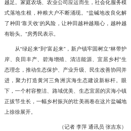
越足。家庭农场、农业公司应运而生，社会化服务模
式落地生根，种粮大户不断涌现。“盐碱地改良化解
了种田‘靠天收’的风险，让种田越种越顺心，越种越
有盼头。”房秀民表示。
从“绿起来”到“富起来”，新户镇牢固树立“林带护
岸、良田丰产、碧海增殖、清洁能源、宜居乡村”生
态理念，推动生态保护、产业升级、民生改善协同并
进，聚力打造黄河三角洲滨海生态建设新标杆。眼
下，一个村容整洁、路域优美、生态宜居的滨海小镇
正拔节生长，一幅乡村振兴的壮美画卷在这片盐碱地
上徐徐展开。
（记者 李萍 通讯员 张吉东）