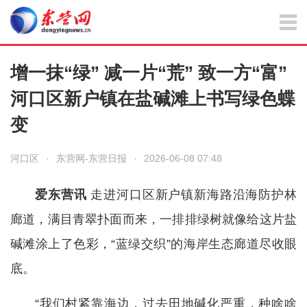
增一抹“绿” 减一片“荒” 致一方“富”
河口区新户镇在盐碱滩上书写绿色蝶
变
河口区
·
东营网-东营日报
·
2026-06-08 07:48
爱东营讯
走进河口区新户镇新海路沿海防护林
廊道，满目青翠扑面而来，一排排绿树就像给这片盐
碱滩涂上了色彩，“蓝绿交织”的海岸生态廊道尽收眼
底。
“我们村紧靠海边，过去田地碱化严重，种啥啥