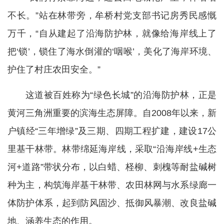
不长。”站在林带旁，牟桥村党支部书记房秀民感慨
万千，“自从建起了沿海防护林，就像给海岸线上了
把‘锁’，锁住了海水倒灌的‘咽喉’，美化了海岸环境、
护住了村庄农田安全。”
这道被百姓称为“绿色长城”的沿海防护林，正是
黄河三角洲重要的滨海生态屏障。自2008年以来，新
户镇经“三年增绿”及三期、四期工程扩建，建设17公
里基干林带。林带绵延海岸线，采取“沿海岸线+生态
河+道路”带状分布，以白蜡、柽柳、刺槐等耐盐碱树
种为主，构筑海岸基干林带、农田林网与水系绿廊一
体防护体系，起到防风固沙、抵御风暴潮、改良盐碱
地、涵养生态的作用。