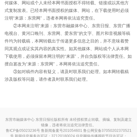
何媒体、网站或个人未经本网书面授权不得转载、链接或以其他方
式复制发表。已经本网书面授权的媒体、网站，在下载使用时必须
注明“来源：东营网”，违者本网将依法追究责任。
②本网未注明“来源：东营市融媒体中心、东营日报、东营广播
电视台、黄河口晚刊、东营网、爱东营”的文字、图片和音视频等稿
件均为转载稿，本网转载出于传递更多信息之目的，并不意味着赞
同其观点或证实其内容的真实性。如其他媒体、网站或个人从本网
下载使用，必须保留本网注明的“来源”，并自负版权等法律责任。如
擅自篡改为“来源：东营网”，本网将依法追究责任。
③如对稿件内容有疑义，请及时联系我们处理。如本网转载稿
涉及版权等问题，请作者及时联系我们处理。
东营市融媒体中心 东营日报社版权所有 未经授权禁止转载、摘编、复制及建立
镜像，违者将依法追究法律责任。
鲁ICP备05023236号
鲁新闻备案号201054601 鲁公网安备37050202370521
号
新闻信息服务许可证：37120180024
信息网络传播视听节目许可证：