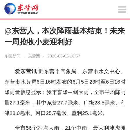
@东营人，本次降雨基本结束！未来
一周抢收小麦迎利好
东营新闻
·
东营网
·
2026-06-06 16:57
爱东营讯
据东营市气象局、东营市水文中心、
东营市水务局6日16时发布的6月5日23时至6日16时
降雨量信息显示：我市普降中到大雨，全市平均降雨
量27.1
毫米
，其中东营27.7
毫米
、广饶28.5
毫米
、利
津28.0
毫米
、河口25.7
毫米
、垦利25.1
毫米
。
全市56个站点大雨，21个中雨，最大利津虎滩