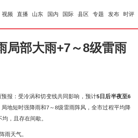
视频
直播
山东
国内
国际
县区
专题
发布
时评
局部大雨+7～8级雷雨
雨预报：受冷涡和切变线共同影响，预计
5日后半夜至6
、局地短时强降雨和7～8级雷雨阵风，全市过程平均降
不均，且存在间歇。
或阵雨天气。