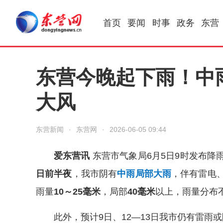
首页
要闻
时事
政务
东营
东营今晚起下雨！中雨
大风
东营新闻
·
东营网
·
2026-06-05 09:44
爱东营讯
东营市气象局6月5日9时发布降
日前半夜
，我市阴有
中雨局部大雨
，伴有雷电
雨量
10～25毫米
，局部
40毫米
以上，雨量分布
此外，预计9日、12—13日我市仍有雷雨