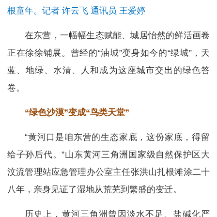
根童年。记者 许云飞 通讯员 王爱婷
在东营，一幅幅生态赋能、城居怡然的鲜活画卷
正在徐徐铺展。曾经的“油城”变身如今的“绿城”，天
蓝、地绿、水清、人和成为这座城市交出的绿色答
卷。
“绿色沙漠”变成“鸟类天堂”
“黄河口是咱东营的生态家底，这份家底，得留
给子孙后代。”山东黄河三角洲国家级自然保护区大
汶流管理站应急管理办公室主任张洪山扎根滩涂二十
八年，亲身见证了湿地从荒芜到繁盛的变迁。
历史上，黄河三角洲曾因淡水不足、盐碱化严