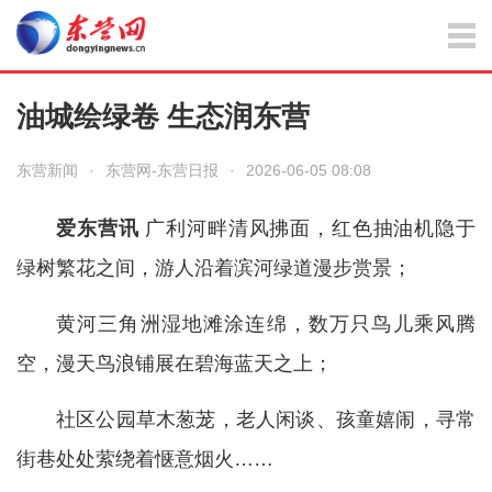
油城绘绿卷 生态润东营
东营新闻
·
东营网-东营日报
·
2026-06-05 08:08
爱东营讯
广利河畔清风拂面，红色抽油机隐于
绿树繁花之间，游人沿着滨河绿道漫步赏景；
黄河三角洲湿地滩涂连绵，数万只鸟儿乘风腾
空，漫天鸟浪铺展在碧海蓝天之上；
社区公园草木葱茏，老人闲谈、孩童嬉闹，寻常
街巷处处萦绕着惬意烟火……