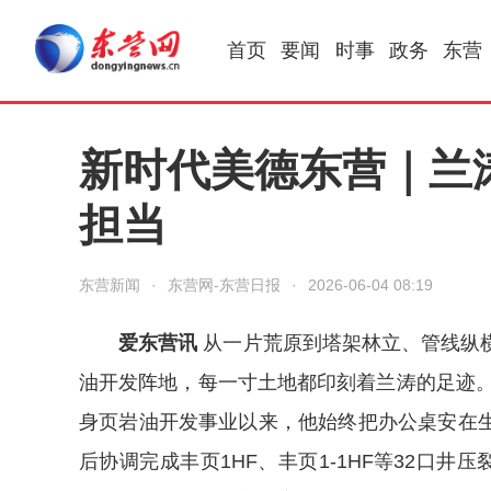
首页
要闻
时事
政务
东营
新时代美德东营｜兰
担当
东营新闻
·
东营网-东营日报
·
2026-06-04 08:19
爱东营讯
从一片荒原到塔架林立、管线纵
油开发阵地，每一寸土地都印刻着兰涛的足迹。
身页岩油开发事业以来，他始终把办公桌安在
后协调完成丰页1HF、丰页1-1HF等32口井