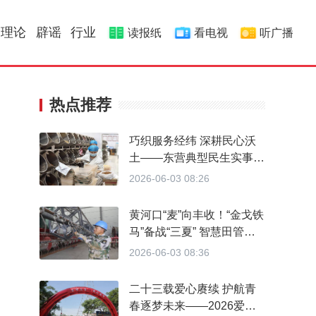
理论
辟谣
行业
读报纸
看电视
听广播
热点推荐
巧织服务经纬 深耕民心沃
土——东营典型民生实事项
目行进式采访纪实
2026-06-03 08:26
黄河口“麦”向丰收！“金戈铁
马”备战“三夏” 智慧田管筑
牢丰收底盘
2026-06-03 08:36
二十三载爱心赓续 护航青
春逐梦未来——2026爱心