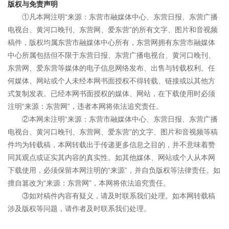
版权与免责声明
①凡本网注明“来源：东营市融媒体中心、东营日报、东营广播
电视台、黄河口晚刊、东营网、爱东营”的所有文字、图片和音视频
稿件，版权均属东营市融媒体中心所有，东营网拥有东营市融媒体
中心所属包括但不限于东营日报、东营广播电视台、黄河口晚刊、
东营网、爱东营等媒体的电子信息网络发布、出售与转载权利。任
何媒体、网站或个人未经本网书面授权不得转载、链接或以其他方
式复制发表。已经本网书面授权的媒体、网站，在下载使用时必须
注明“来源：东营网”，违者本网将依法追究责任。
②本网未注明“来源：东营市融媒体中心、东营日报、东营广播
电视台、黄河口晚刊、东营网、爱东营”的文字、图片和音视频等稿
件均为转载稿，本网转载出于传递更多信息之目的，并不意味着赞
同其观点或证实其内容的真实性。如其他媒体、网站或个人从本网
下载使用，必须保留本网注明的“来源”，并自负版权等法律责任。如
擅自篡改为“来源：东营网”，本网将依法追究责任。
③如对稿件内容有疑义，请及时联系我们处理。如本网转载稿
涉及版权等问题，请作者及时联系我们处理。