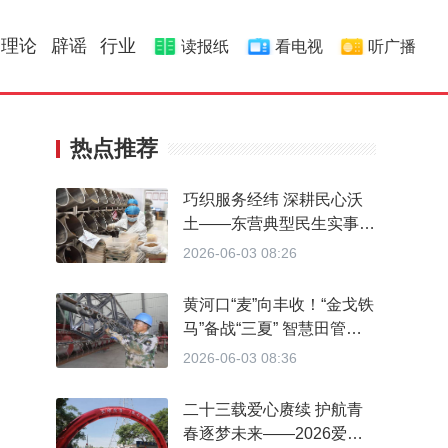
理论
辟谣
行业
读报纸
看电视
听广播
热点推荐
巧织服务经纬 深耕民心沃
土——东营典型民生实事项
目行进式采访纪实
2026-06-03 08:26
黄河口“麦”向丰收！“金戈铁
马”备战“三夏” 智慧田管筑
牢丰收底盘
2026-06-03 08:36
二十三载爱心赓续 护航青
春逐梦未来——2026爱心