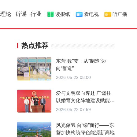
理论
辟谣
行业
读报纸
看电视
听广播
热点推荐
东营“数”变：从“制造”迈
向“智造”
2026-05-22 08:00
爱与文明双向奔赴 广饶县
以婚育文化阵地建设赋能婚
育新风
2026-05-22 07:59
风光储氢 向“绿”而行——东
营加快构筑绿色能源新高地