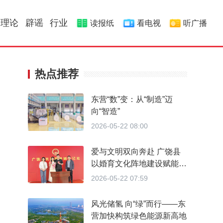
理论
辟谣
行业
读报纸
看电视
听广播
热点推荐
东营“数”变：从“制造”迈
向“智造”
2026-05-22 08:00
爱与文明双向奔赴 广饶县
以婚育文化阵地建设赋能婚
育新风
2026-05-22 07:59
风光储氢 向“绿”而行——东
营加快构筑绿色能源新高地