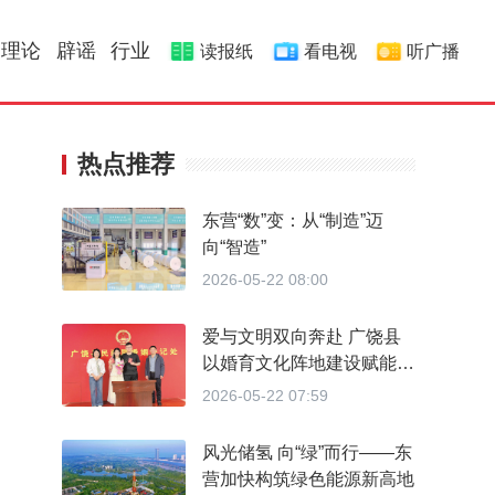
理论
辟谣
行业
读报纸
看电视
听广播
热点推荐
东营“数”变：从“制造”迈
向“智造”
2026-05-22 08:00
爱与文明双向奔赴 广饶县
以婚育文化阵地建设赋能婚
育新风
2026-05-22 07:59
风光储氢 向“绿”而行——东
营加快构筑绿色能源新高地