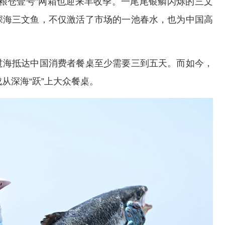
粮仓壹号”网箱也迎来丰收季。一尾尾银鳞闪烁的三文
深海三文鱼，不仅激活了市场的一池春水，也为中国高
海抵达中国消费者餐桌至少需要三到五天。而如今，
从深海“跃”上大众餐桌。