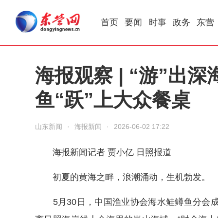
首页
要闻
时事
政务
东营
海报观察 | “游”出
鱼“跃”上大众餐桌
山东新闻
·
海报新闻
·
2026-06-02 17:22
海报新闻记者 贾小亿 日照报道
初夏的黄海之畔，浪潮涌动，生机勃发。
5月30日，中国渔业协会海水鲑鳟鱼分会成