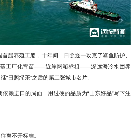
国首艘养殖工船，十年间，日照逐一攻克了鲨鱼防护、
陆基工厂化育苗——近岸网箱标粗——深远海冷水团养
为继“日照绿茶”之后的第二张城市名片。
赖进口的局面，用过硬的品质为“山东好品”写下注
往离不开标准。