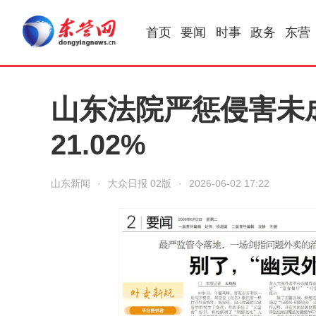
首页
要闻
时事
政务
东营
山东法院严惩侵害未
21.02%
山东新闻
·
大众日报 02版
·
2026-06-02 17:22