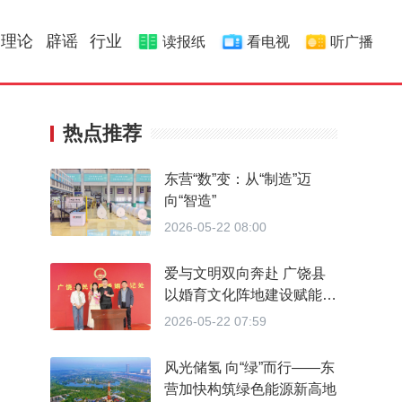
理论
辟谣
行业
读报纸
看电视
听广播
热点推荐
东营“数”变：从“制造”迈
向“智造”
2026-05-22 08:00
爱与文明双向奔赴 广饶县
以婚育文化阵地建设赋能婚
育新风
2026-05-22 07:59
风光储氢 向“绿”而行——东
营加快构筑绿色能源新高地