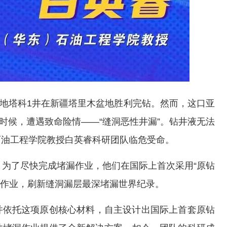
深地塔科1井在新疆塔里木盆地胜利完钻。然而，这口亚
的时候，遭遇致命险情——“缝洞恶性井漏”。钻井液无法
石油工程学院教授白英睿科研团队临危受命。
。为了尽快完成堵漏作业，他们在国际上首次采用“原钻
成作业，刷新缝洞漏层最深堵漏世界纪录。
并依托这项原创核心材料，自主设计出国际上首套原钻