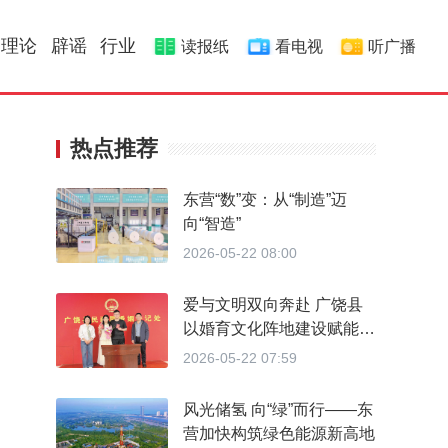
理论
辟谣
行业
读报纸
看电视
听广播
热点推荐
东营“数”变：从“制造”迈
向“智造”
2026-05-22 08:00
爱与文明双向奔赴 广饶县
以婚育文化阵地建设赋能婚
育新风
2026-05-22 07:59
风光储氢 向“绿”而行——东
营加快构筑绿色能源新高地