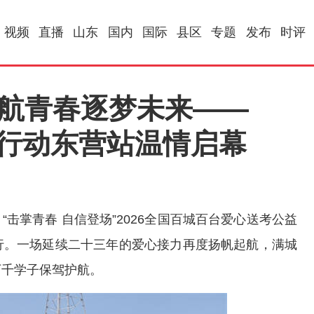
视频
直播
山东
国内
国际
县区
专题
发布
时评
护航青春逐梦未来——
大行动东营站温情启幕
“击掌青春 自信登场”2026全国百城百台爱心送考公益
行。一场延续二十三年的爱心接力再度扬帆起航，满城
万千学子保驾护航。