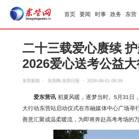
首页
要闻
时事
政务
东营
二十三载爱心赓续 
2026爱心送考公益
东营新闻
·
东营网-东营日报
·
2026-06-01 08:39
爱东营讯
初夏风暖，逐梦当时。5月31日，
大行动东营站启动仪式在市融媒体中心广场举
善意汇聚成温柔暖流，为即将奔赴高考考场的