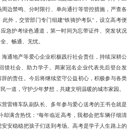
场周边禁鸣、分时限行、单向通行等管控措施，严查各
此外，交管部门专门组建“铁骑护考队”，设立高考便
辟应急护考绿色通道，第一时间为忘带证件、突发状况
安全、畅通、无忧。
、海通地产等爱心企业积极践行社会责任，持续深耕公
回馈社会、助力学子。两家冠名企业代表先后登台发
容辞的责任。今后将继续坚守公益初心，积极参与各类
市民一道，守护少年梦想，共建文明温暖的城市家园。
东营雷锋车队副队长、多年参与爱心送考的王书仓就是
朴却满含热忱：“每年临近高考，我都会把车辆仔细清
想安安稳稳把孩子们送到考场。高考是学子人生路上的