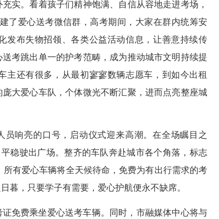
外充实。看着孩子们精神饱满、自信从容地走进考场，
组建了爱心送考微信群，高考期间，大家在群内统筹安
化发布失物招领、各类公益活动信息，让善意持续传
心送考跳出单一的护考范畴，成为推动城市文明持续提
车主还有很多，从最初寥寥数辆志愿车，到如今出租
的庞大爱心车队，个体微光不断汇聚，进而点亮整座城
体人员响亮的口号，启动仪式迎来高潮。在全场瞩目之
，平稳驶出广场。整齐的车队奔赴城市各个角落，标志
间，所有爱心车辆将全天候待命，免费为有出行需求的考
晨日暮，只要学子有需要，爱心护航便永不缺席。
考证免费乘坐爱心送考车辆。同时，市融媒体中心将与