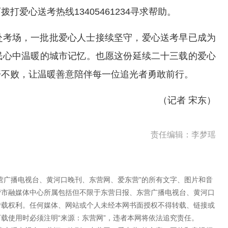
爱心送考热线13405461234寻求帮助。
赴考场，一批批爱心人士接续坚守，爱心送考早已成为
民心中温暖的城市记忆。也愿这份延续二十三载的爱心
开不败，让温暖善意陪伴每一位追光者勇敢前行。
（记者 宋东）
责任编辑：李梦瑶
营广播电视台、黄河口晚刊、东营网、爱东营”的所有文字、图片和音
营市融媒体中心所属包括但不限于东营日报、东营广播电视台、黄河口
转载权利。任何媒体、网站或个人未经本网书面授权不得转载、链接或
载使用时必须注明“来源：东营网”，违者本网将依法追究责任。