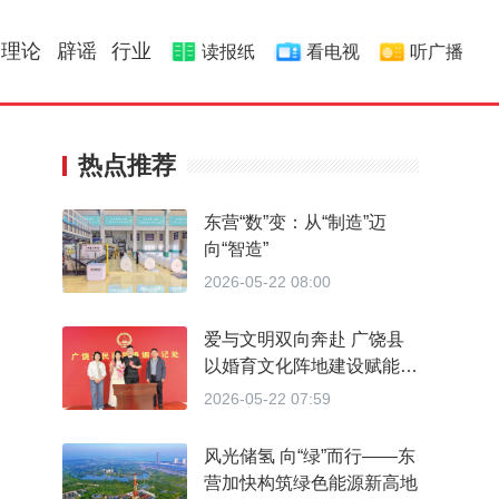
理论
辟谣
行业
读报纸
看电视
听广播
热点推荐
东营“数”变：从“制造”迈
向“智造”
2026-05-22 08:00
爱与文明双向奔赴 广饶县
以婚育文化阵地建设赋能婚
育新风
2026-05-22 07:59
风光储氢 向“绿”而行——东
营加快构筑绿色能源新高地