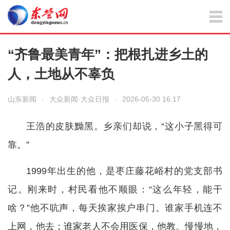
“齐鲁最美青年”：把根扎进乡土的
人，土地从不辜负
山东新闻
·
大众新闻·大众日报
·
2026-05-30 16:17
王浩的皮肤黝黑。乡亲们却说，“这小子黑得可
靠。”
1999年出生的他，是枣庄藤花峪村的党支部书
记。刚来时，村民看他不顺眼：“这么年轻，能干
啥？”他不吭声，每天挨家挨户串门。谁家手机连不
上网，他去；谁家老人不会用医保，他教。慢慢地，