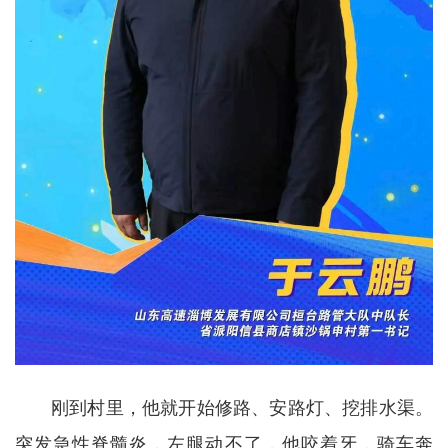
刚到村里，他就开始修路、安路灯、挖排水渠。
突发急性脊髓炎，左腿动不了，他咬着牙，骑车奔