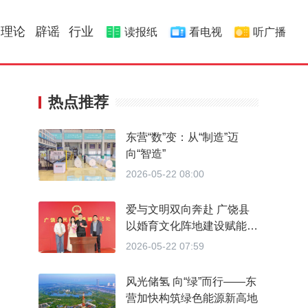
理论
辟谣
行业
读报纸
看电视
听广播
热点推荐
东营“数”变：从“制造”迈
向“智造”
2026-05-22 08:00
爱与文明双向奔赴 广饶县
以婚育文化阵地建设赋能婚
育新风
2026-05-22 07:59
风光储氢 向“绿”而行——东
营加快构筑绿色能源新高地