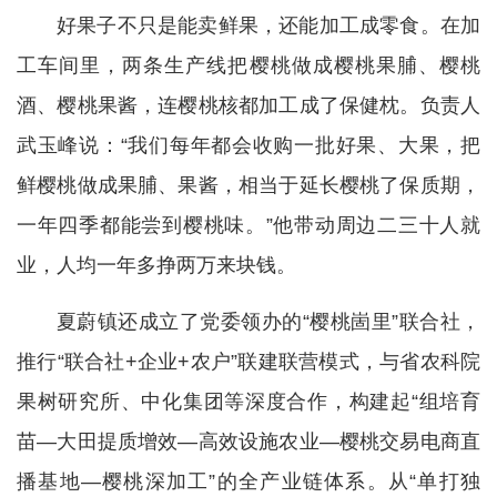
好果子不只是能卖鲜果，还能加工成零食。在加
工车间里，两条生产线把樱桃做成樱桃果脯、樱桃
酒、樱桃果酱，连樱桃核都加工成了保健枕。负责人
武玉峰说：“我们每年都会收购一批好果、大果，把
鲜樱桃做成果脯、果酱，相当于延长樱桃了保质期，
一年四季都能尝到樱桃味。”他带动周边二三十人就
业，人均一年多挣两万来块钱。
夏蔚镇还成立了党委领办的“樱桃崮里”联合社，
推行“联合社+企业+农户”联建联营模式，与省农科院
果树研究所、中化集团等深度合作，构建起“组培育
苗—大田提质增效—高效设施农业—樱桃交易电商直
播基地—樱桃深加工”的全产业链体系。从“单打独