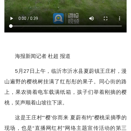
海报新闻记者 杜超 报道
5月27日上午，临沂市沂水县夏蔚镇王庄村，漫
山遍野的樱桃树挂满了红彤彤的果子。同心街的路
上，果农骑着电车载满纸箱，孩子们举着刚摘的樱
桃，笑声顺着山坡往下滚。
这是王庄村“‘樱’你而来 夏蔚有约”樱桃采摘季的
现场，也是“直播网红村”网络主题宣传活动的第三