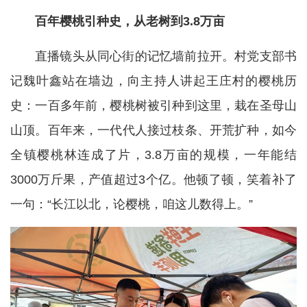
百年樱桃引种史，从老树到3.8万亩
直播镜头从同心街的记忆墙前拉开。村党支部书
记魏叶鑫站在墙边，向主持人讲起王庄村的樱桃历
史：一百多年前，樱桃树被引种到这里，栽在圣母山
山顶。百年来，一代代人接过枝条、开荒扩种，如今
全镇樱桃林连成了片，3.8万亩的规模，一年能结
3000万斤果，产值超过3个亿。他顿了顿，笑着补了
一句：“长江以北，论樱桃，咱这儿数得上。”