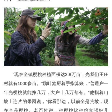
“现在全镇樱桃种植面积达3.8万亩，光我们王庄
村就有1000多亩。”魏叶鑫掰着手指算账，“普通户一
年光樱桃就能挣几万，大户十几万都有。”他指着山
坡上连片的果园说，“你看那边，以前全是荒坡，现
在全是樱桃。老百姓说，种樱桃比种粮食强好几