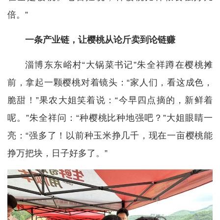
倍。”
一条产业链，让樱桃从论斤卖到论链赚
淄博东东峪村“大锅菜书记”朱全祥蹲在樱桃摊
前，拿起一颗樱桃对着镜头：“家人们，看这成色，
脆甜！”果农大姐笑着说：“今早四点摘的，新鲜着
呢。”朱全祥问：“种樱桃比种地强吧？”大姐眼睛一
亮：“强多了！以前种玉米挣几千，现在一亩樱桃能
挣万把块，日子好多了。”