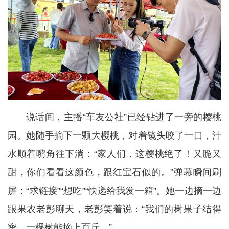
说话间，主播“车友公社”已经钻进了一旁的樱桃
园。她随手摘下一颗大樱桃，对着镜头咬了一口，汁
水顺着嘴角往下淌：“家人们，这樱桃绝了！又脆又
甜，你们看看这颜色，跟红宝石似的。”弹幕瞬间刷
屏：“求链接”“想吃”“快递给我发一箱”。她一边摘一边
跟果农老彭聊天，老彭笑着说：“我们的树果子结得
密，一棵树能摘上百斤。”