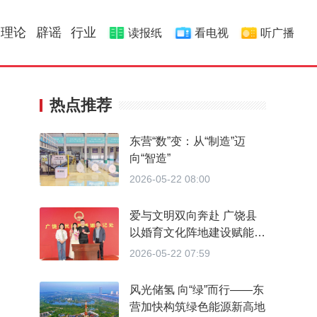
理论
辟谣
行业
读报纸
看电视
听广播
热点推荐
东营“数”变：从“制造”迈
向“智造”
2026-05-22 08:00
爱与文明双向奔赴 广饶县
以婚育文化阵地建设赋能婚
育新风
2026-05-22 07:59
风光储氢 向“绿”而行——东
营加快构筑绿色能源新高地