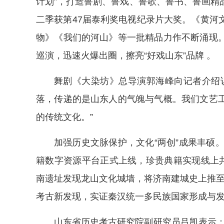
计划”，打造鲁剧、鲁戏、鲁歌、鲁书、鲁画精
二季获第47届泰利奖电视纪录片大奖。《黄河
物》《我们的河山》等一批精品力作不断涌现
巡演，迅速火爆出圈，擦亮“好戏山东”品牌 。
舞剧《大染坊》总导演郭海峰向记者介绍
落，传递的是山东人的气魄与气概。我们文艺
的传统文化。”
加强历史文脉保护，文化“两创”成果丰硕。
籍数字资源平台正式上线，珍贵典籍实现线上共
南遗址发现龙山文化城墙，将济南建城史上推至约
考古新发现，实证秦汉统一多民族国家形成与
山东省历史考古研究院副研究员吕凯表示：