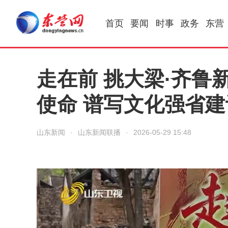
首页
要闻
时事
政务
东营
走在前 挑大梁·齐鲁
使命 谱写文化强省
山东新闻
·
山东新闻联播
·
2026-05-29 15:48