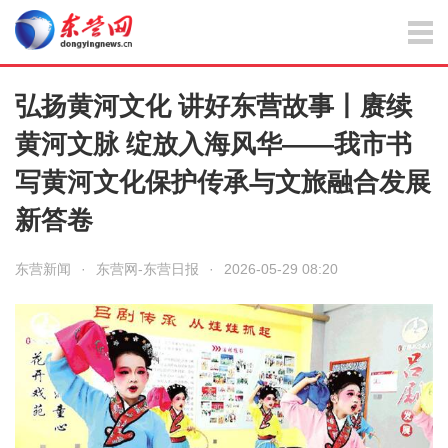
弘扬黄河文化 讲好东营故事丨赓续
黄河文脉 绽放入海风华——我市书
写黄河文化保护传承与文旅融合发展
新答卷
东营新闻
·
东营网-东营日报
·
2026-05-29 08:20