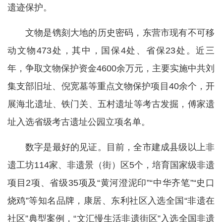
遗迹保护。
文物是镌刻大地的历史密码，东营市现有不可移
动文物473处，其中，国保4处、省保23处。近三
年，争取文物保护资金4600余万元，主要实施中共刘
集支部旧址、倪宽墓等重点文物保护项目40余个，开
展海北遗址、铁门关、五村遗址等考古发掘，傅家遗
址入选省级考古遗址公园立项名单。
数字是最好的见证。目前，全市建成县级以上非
遗工坊114家、非遗景（街）区5个，培育国家级非遗
项目2项、省级35项及“黄河澄泥印”“中华齐笔”“史口
烧鸡”等知名品牌，康居、东利社区入选全国“非遗在
社区”典型案例，“文汇慢生活非遗街区”入选全国非遗