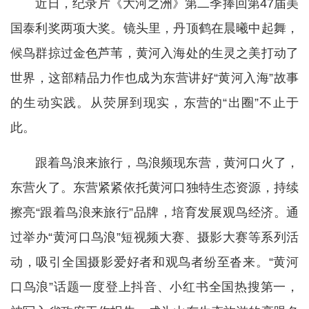
近日，纪录片《大河之洲》第二季捧回第47届美
国泰利奖两项大奖。镜头里，丹顶鹤在晨曦中起舞，
候鸟群掠过金色芦苇，黄河入海处的生灵之美打动了
世界，这部精品力作也成为东营讲好“黄河入海”故事
的生动实践。从荧屏到现实，东营的“出圈”不止于
此。
跟着鸟浪来旅行，鸟浪频现东营，黄河口火了，
东营火了。东营紧紧依托黄河口独特生态资源，持续
擦亮“跟着鸟浪来旅行”品牌，培育发展观鸟经济。通
过举办“黄河口鸟浪”短视频大赛、摄影大赛等系列活
动，吸引全国摄影爱好者和观鸟者纷至沓来。“黄河
口鸟浪”话题一度登上抖音、小红书全国热搜第一，