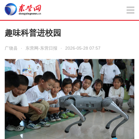
趣味科普进校园
广饶县
·
东营网-东营日报
·
2026-05-28 07:57