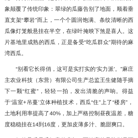
象颠覆了传统印象：翠绿的瓜藤告别了地面，顺着垂
直支架“攀岩”而上，一个个圆润饱满、条纹清晰的西
瓜像灯笼般悬挂在半空，在绿叶掩映下煞是喜人。这
片基地里成熟的西瓜，正是备受“吃瓜群众”期待的麻
湾西瓜。
“别看它长得俏，这可是实打实的‘实力派’。”麻庄
主农业科技（东营）有限公司生产总监王生健随手摘
下一颗“红蜜”，轻轻一拍，发出清脆的声响。得益
于‘温室+吊蔓’立体种植技术，西瓜“住”上了“楼房”，
土地利用率提高了40%，加上严格控制昼夜温差，糖
度稳稳挂在14到16度，更加皮薄多汁、脆甜爽口。