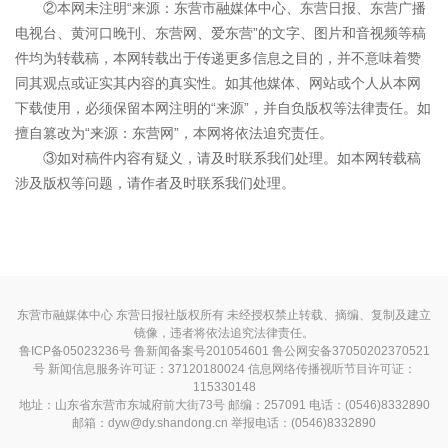
②本网未注明“来源：东营市融媒体中心、东营日报、东营广播
电视台、黄河口晚刊、东营网、爱东营”的文字、图片和音视频等稿
件均为转载稿，本网转载出于传递更多信息之目的，并不意味着赞
同其观点或证实其内容的真实性。如其他媒体、网站或个人从本网
下载使用，必须保留本网注明的“来源”，并自负版权等法律责任。如
擅自篡改为“来源：东营网”，本网将依法追究责任。
③如对稿件内容有疑义，请及时联系我们处理。如本网转载稿
涉及版权等问题，请作者及时联系我们处理。
东营市融媒体中心 东营日报社版权所有 未经授权禁止转载、摘编、复制及建立
镜像，违者将依法追究法律责任。
鲁ICP备05023236号
鲁新闻备案号201054601 鲁公网安备37050202370521
号
新闻信息服务许可证：37120180024
信息网络传播视听节目许可证：
115330148
地址：山东省东营市东城府前大街73号 邮编：257091 电话：(0546)8332890
邮箱：dyw@dy.shandong.cn 举报电话：(0546)8332890