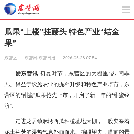
瓜果“上楼”挂藤头 特色产业“结金
果”
东营区
·
东营网-东营日报
·
2026-05-28 07:54
爱东营讯
初夏时节，东营区的大棚里“热”闹非
凡。得益于设施农业的提档升级和特色产业培育，东
营区的“甜蜜”瓜果抢先上市，开启了新一年的“甜蜜经
济”。
走进龙居镇麻湾西瓜种植基地大棚，一股夹杂着
泥土芬芳的湿热气息扑面而来。抬眼望去，眼前的景