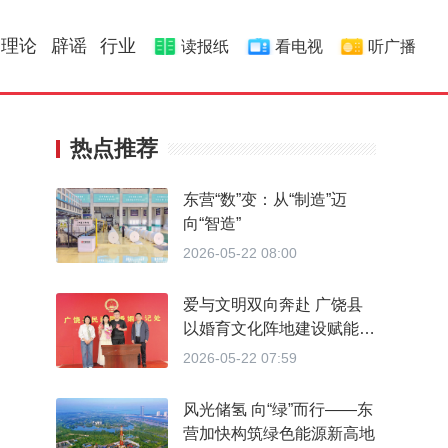
理论
辟谣
行业
读报纸
看电视
听广播
热点推荐
东营“数”变：从“制造”迈
向“智造”
2026-05-22 08:00
爱与文明双向奔赴 广饶县
以婚育文化阵地建设赋能婚
育新风
2026-05-22 07:59
风光储氢 向“绿”而行——东
营加快构筑绿色能源新高地