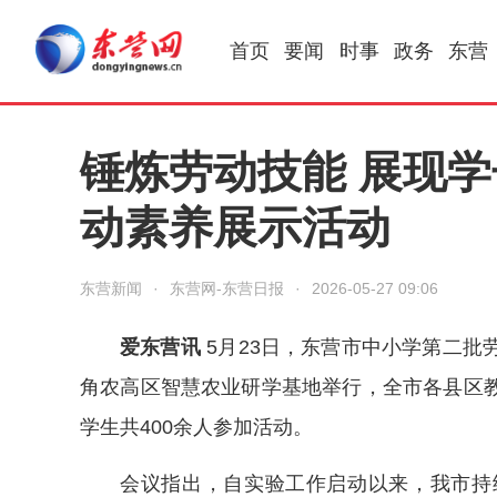
首页
要闻
时事
政务
东营
锤炼劳动技能 展现学
动素养展示活动
东营新闻
·
东营网-东营日报
·
2026-05-27 09:06
爱东营讯
5月23日，东营市中小学第二
角农高区智慧农业研学基地举行，全市各县区
学生共400余人参加活动。
会议指出，自实验工作启动以来，我市持