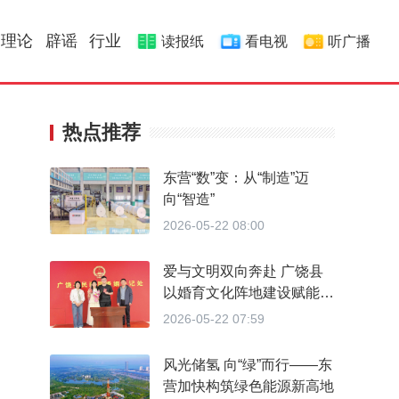
理论
辟谣
行业
读报纸
看电视
听广播
热点推荐
东营“数”变：从“制造”迈
向“智造”
2026-05-22 08:00
爱与文明双向奔赴 广饶县
以婚育文化阵地建设赋能婚
育新风
2026-05-22 07:59
风光储氢 向“绿”而行——东
营加快构筑绿色能源新高地