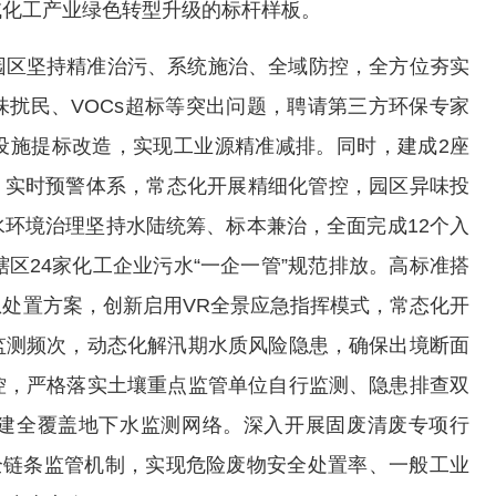
域化工产业绿色转型升级的标杆样板。
园区坚持精准治污、系统施治、全域防控，全方位夯实
扰民、VOCs超标等突出问题，聘请第三方环保专家
设施提标改造，实现工业源精准减排。同时，建成2座
测、实时预警体系，常态化开展精细化管控，园区异味投
水环境治理坚持水陆统筹、标本兼治，全面完成12个入
区24家化工企业污水“一企一管”规范排放。高标准搭
处置方案，创新启用VR全景应急指挥模式，常态化开
监测频次，动态化解汛期水质风险隐患，确保出境断面
控，严格落实土壤重点监管单位自行监测、隐患排查双
建全覆盖地下水监测网络。深入开展固废清废专项行
全链条监管机制，实现危险废物安全处置率、一般工业