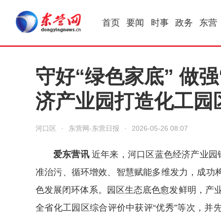
首页
要闻
时事
政务
东营
守好“绿色家底” 做强
济产业园打造化工园
河口区
·
东营网-东营日报
·
2026-05-26 08:07
爱东营讯
近年来，河口区蓝色经济产业园锚
准治污、循环增效、智慧赋能多维发力，成功
色发展闭环体系。园区生态底色愈发鲜明，产业
全省化工园区综合评价中获评“优秀”等次，并