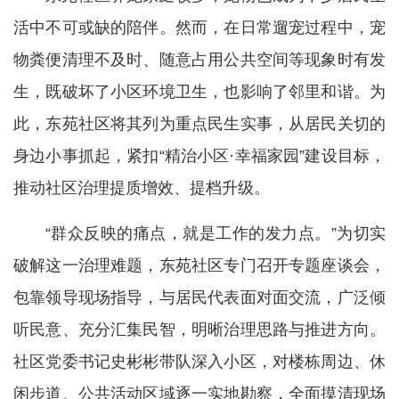
活中不可或缺的陪伴。然而，在日常遛宠过程中，宠
物粪便清理不及时、随意占用公共空间等现象时有发
生，既破坏了小区环境卫生，也影响了邻里和谐。为
此，东苑社区将其列为重点民生实事，从居民关切的
身边小事抓起，紧扣“精治小区·幸福家园”建设目标，
推动社区治理提质增效、提档升级。
“群众反映的痛点，就是工作的发力点。”为切实
破解这一治理难题，东苑社区专门召开专题座谈会，
包靠领导现场指导，与居民代表面对面交流，广泛倾
听民意、充分汇集民智，明晰治理思路与推进方向。
社区党委书记史彬彬带队深入小区，对楼栋周边、休
闲步道、公共活动区域逐一实地勘察，全面摸清现场