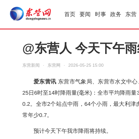
首页
要闻
时事
政务
东营
@东营人 今天下午雨
东营新闻
·
东营网
·
2026-05-25 15:00
爱东营讯
东营市气象局、东营市水文中心、
25日6时至14时降雨量(毫米)：全市平均降雨量3.
0.2。全市2个站点中雨，64个小雨，最大利津虎
常年少0.7。
预计今天下午我市降雨将持续。