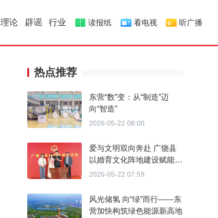
理论
辟谣
行业
读报纸
看电视
听广播
热点推荐
东营“数”变：从“制造”迈
向“智造”
2026-05-22 08:00
爱与文明双向奔赴 广饶县
以婚育文化阵地建设赋能婚
育新风
2026-05-22 07:59
风光储氢 向“绿”而行——东
营加快构筑绿色能源新高地