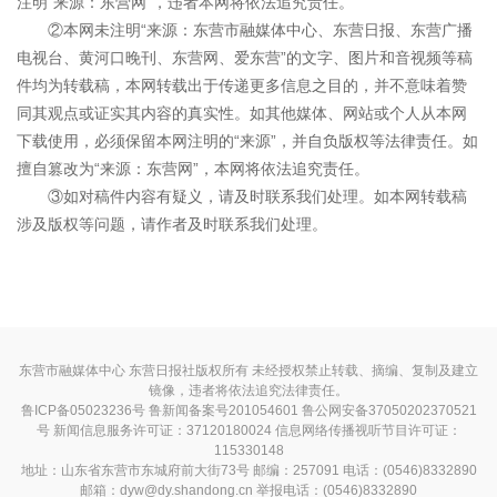
注明“来源：东营网”，违者本网将依法追究责任。
②本网未注明“来源：东营市融媒体中心、东营日报、东营广播
电视台、黄河口晚刊、东营网、爱东营”的文字、图片和音视频等稿
件均为转载稿，本网转载出于传递更多信息之目的，并不意味着赞
同其观点或证实其内容的真实性。如其他媒体、网站或个人从本网
下载使用，必须保留本网注明的“来源”，并自负版权等法律责任。如
擅自篡改为“来源：东营网”，本网将依法追究责任。
③如对稿件内容有疑义，请及时联系我们处理。如本网转载稿
涉及版权等问题，请作者及时联系我们处理。
东营市融媒体中心 东营日报社版权所有 未经授权禁止转载、摘编、复制及建立
镜像，违者将依法追究法律责任。
鲁ICP备05023236号
鲁新闻备案号201054601 鲁公网安备37050202370521
号
新闻信息服务许可证：37120180024
信息网络传播视听节目许可证：
115330148
地址：山东省东营市东城府前大街73号 邮编：257091 电话：(0546)8332890
邮箱：dyw@dy.shandong.cn 举报电话：(0546)8332890