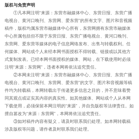
版权与免责声明
①凡本网注明“来源：东营市融媒体中心、东营日报、东营广播
电视台、黄河口晚刊、东营网、爱东营”的所有文字、图片和音视频
稿件，版权均属东营市融媒体中心所有，东营网拥有东营市融媒体
中心所属包括但不限于东营日报、东营广播电视台、黄河口晚刊、
东营网、爱东营等媒体的电子信息网络发布、出售与转载权利。任
何媒体、网站或个人未经本网书面授权不得转载、链接或以其他方
式复制发表。已经本网书面授权的媒体、网站，在下载使用时必须
注明“来源：东营网”，违者本网将依法追究责任。
②本网未注明“来源：东营市融媒体中心、东营日报、东营广播
电视台、黄河口晚刊、东营网、爱东营”的文字、图片和音视频等稿
件均为转载稿，本网转载出于传递更多信息之目的，并不意味着赞
同其观点或证实其内容的真实性。如其他媒体、网站或个人从本网
下载使用，必须保留本网注明的“来源”，并自负版权等法律责任。如
擅自篡改为“来源：东营网”，本网将依法追究责任。
③如对稿件内容有疑义，请及时联系我们处理。如本网转载稿
涉及版权等问题，请作者及时联系我们处理。