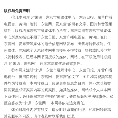
版权与免责声明
①凡本网注明“来源：东营市融媒体中心、东营日报、东营广播
电视台、黄河口晚刊、东营网、爱东营”的所有文字、图片和音视频
稿件，版权均属东营市融媒体中心所有，东营网拥有东营市融媒体
中心所属包括但不限于东营日报、东营广播电视台、黄河口晚刊、
东营网、爱东营等媒体的电子信息网络发布、出售与转载权利。任
何媒体、网站或个人未经本网书面授权不得转载、链接或以其他方
式复制发表。已经本网书面授权的媒体、网站，在下载使用时必须
注明“来源：东营网”，违者本网将依法追究责任。
②本网未注明“来源：东营市融媒体中心、东营日报、东营广播
电视台、黄河口晚刊、东营网、爱东营”的文字、图片和音视频等稿
件均为转载稿，本网转载出于传递更多信息之目的，并不意味着赞
同其观点或证实其内容的真实性。如其他媒体、网站或个人从本网
下载使用，必须保留本网注明的“来源”，并自负版权等法律责任。如
擅自篡改为“来源：东营网”，本网将依法追究责任。
③如对稿件内容有疑义，请及时联系我们处理。如本网转载稿
涉及版权等问题，请作者及时联系我们处理。