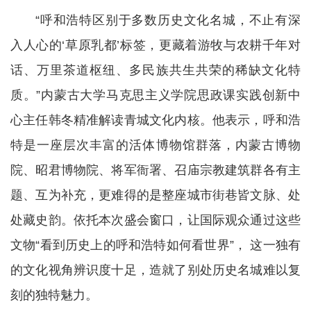
“呼和浩特区别于多数历史文化名城，不止有深
入人心的‘草原乳都’标签，更藏着游牧与农耕千年对
话、万里茶道枢纽、多民族共生共荣的稀缺文化特
质。”内蒙古大学马克思主义学院思政课实践创新中
心主任韩冬精准解读青城文化内核。他表示，呼和浩
特是一座层次丰富的活体博物馆群落，内蒙古博物
院、昭君博物院、将军衙署、召庙宗教建筑群各有主
题、互为补充，更难得的是整座城市街巷皆文脉、处
处藏史韵。依托本次盛会窗口，让国际观众通过这些
文物“看到历史上的呼和浩特如何看世界”， 这一独有
的文化视角辨识度十足，造就了别处历史名城难以复
刻的独特魅力。