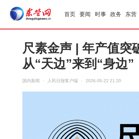
首页
要闻
时事
政务
东营
尺素金声 | 年产值突
从“天边”来到“身边”
国内新闻
·
人民日报客户端
·
2026-05-22 21:20