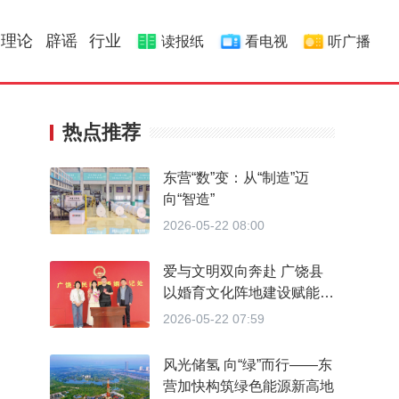
理论
辟谣
行业
读报纸
看电视
听广播
热点推荐
东营“数”变：从“制造”迈
向“智造”
2026-05-22 08:00
爱与文明双向奔赴 广饶县
以婚育文化阵地建设赋能婚
育新风
2026-05-22 07:59
风光储氢 向“绿”而行——东
营加快构筑绿色能源新高地