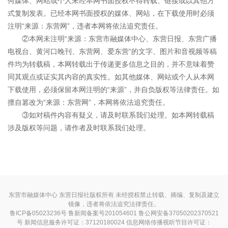
何媒体、网站或个人未经本网书面授权不得转载、链接或以其他方
式复制发表。已经本网书面授权的媒体、网站，在下载使用时必须
注明“来源：东营网”，违者本网将依法追究责任。
②本网未注明“来源：东营市融媒体中心、东营日报、东营广播
电视台、黄河口晚刊、东营网、爱东营”的文字、图片和音视频等稿
件均为转载稿，本网转载出于传递更多信息之目的，并不意味着赞
同其观点或证实其内容的真实性。如其他媒体、网站或个人从本网
下载使用，必须保留本网注明的“来源”，并自负版权等法律责任。如
擅自篡改为“来源：东营网”，本网将依法追究责任。
③如对稿件内容有疑义，请及时联系我们处理。如本网转载稿
涉及版权等问题，请作者及时联系我们处理。
东营市融媒体中心 东营日报社版权所有 未经授权禁止转载、摘编、复制及建立
镜像，违者将依法追究法律责任。
鲁ICP备05023236号
鲁新闻备案号201054601 鲁公网安备37050202370521
号
新闻信息服务许可证：37120180024
信息网络传播视听节目许可证：