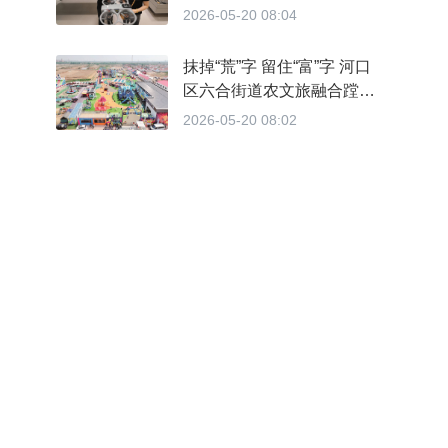
2026-05-20 08:04
抹掉“荒”字 留住“富”字 河口
区六合街道农文旅融合蹚出
乡村振兴新路
2026-05-20 08:02