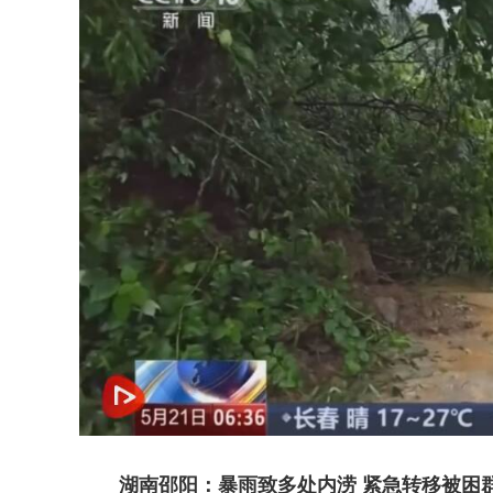
湖南邵阳：暴雨致多处内涝 紧急转移被困