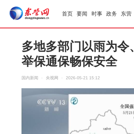
首页
要闻
时事
政务
东营
多地多部门以雨为令、
举保通保畅保安全
国内新闻
·
央视网
·
2026-05-21 15:12